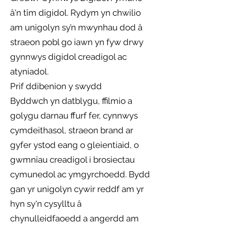
â'n tîm digidol. Rydym yn chwilio
am unigolyn sy’n mwynhau dod â
straeon pobl go iawn yn fyw drwy
gynnwys digidol creadigol ac
atyniadol.
Prif ddibenion y swydd
Byddwch yn datblygu, ffilmio a
golygu darnau ffurf fer, cynnwys
cymdeithasol, straeon brand ar
gyfer ystod eang o gleientiaid, o
gwmnïau creadigol i brosiectau
cymunedol ac ymgyrchoedd. Bydd
gan yr unigolyn cywir reddf am yr
hyn sy'n cysylltu â
chynulleidfaoedd a angerdd am