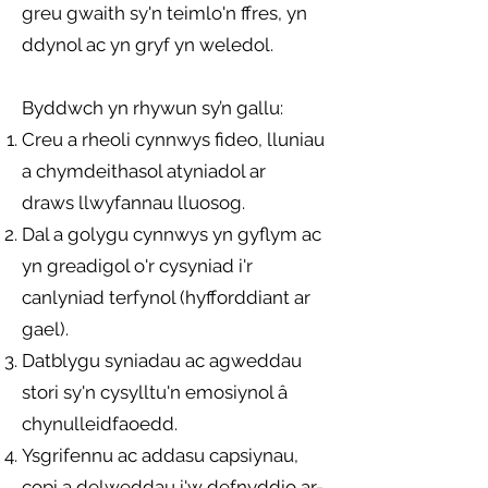
greu gwaith sy'n teimlo'n ffres, yn
ddynol ac yn gryf yn weledol.
Byddwch yn rhywun sy’n gallu:
Creu a rheoli cynnwys fideo, lluniau
a chymdeithasol atyniadol ar
draws llwyfannau lluosog.
Dal a golygu cynnwys yn gyflym ac
yn greadigol o'r cysyniad i'r
canlyniad terfynol (hyfforddiant ar
gael).
Datblygu syniadau ac agweddau
stori sy'n cysylltu'n emosiynol â
chynulleidfaoedd.
Ysgrifennu ac addasu capsiynau,
copi a delweddau i'w defnyddio ar-