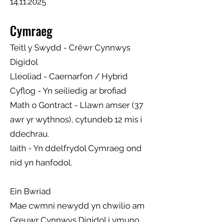
14.11.2025
Cymraeg
Teitl y Swydd - Crëwr Cynnwys
Digidol
Lleoliad - Caernarfon / Hybrid
Cyflog - Yn seiliedig ar brofiad
Math o Gontract - Llawn amser (37
awr yr wythnos), cytundeb 12 mis i
ddechrau.
Iaith - Yn ddelfrydol Cymraeg ond
nid yn hanfodol.
Ein Bwriad
Mae cwmni newydd yn chwilio am
Greuwr Cynnwys Digidol i ymuno