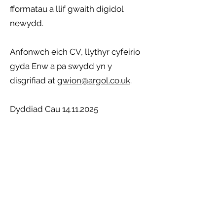
fformatau a llif gwaith digidol
newydd.
Anfonwch eich CV, llythyr cyfeirio
gyda Enw a pa swydd yn y
disgrifiad at
gwion@argol.co.uk
.
Dyddiad Cau
14.11.2025