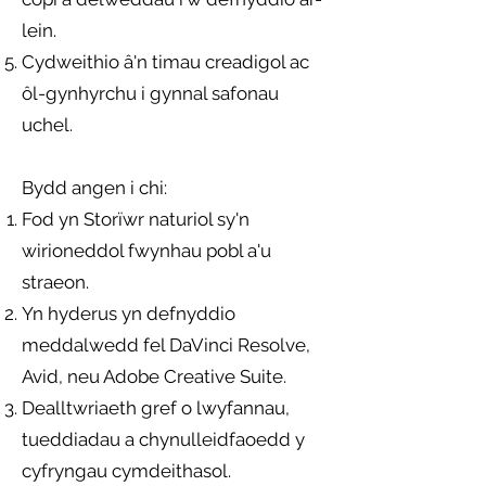
lein.
Cydweithio â'n timau creadigol ac
ôl-gynhyrchu i gynnal safonau
uchel.
Bydd angen i chi:
Fod yn Storïwr naturiol sy'n
wirioneddol fwynhau pobl a'u
straeon.
Yn hyderus yn defnyddio
meddalwedd fel DaVinci Resolve,
Avid, neu Adobe Creative Suite.
Dealltwriaeth gref o lwyfannau,
tueddiadau a chynulleidfaoedd y
cyfryngau cymdeithasol.