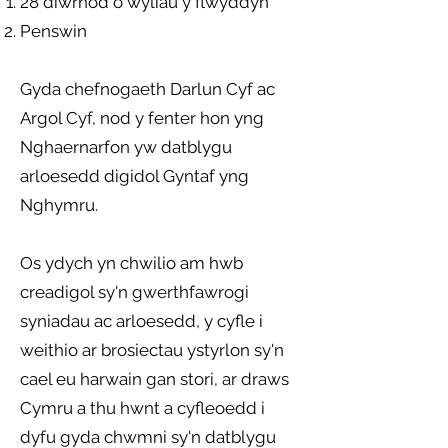
28 diwrnod o wyliau y flwyddyn
Penswin
Gyda chefnogaeth Darlun Cyf ac
Argol Cyf, nod y fenter hon yng
Nghaernarfon yw datblygu
arloesedd digidol Gyntaf yng
Nghymru.
Os ydych yn chwilio am hwb
creadigol sy'n gwerthfawrogi
syniadau ac arloesedd, y cyfle i
weithio ar brosiectau ystyrlon sy'n
cael eu harwain gan stori, ar draws
Cymru a thu hwnt a cyfleoedd i
dyfu gyda chwmni sy'n datblygu